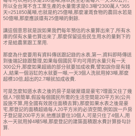
每年可以用的水是100億噸,除以民生必需每人一天300公升,
所以全台灣不含工業生產的水量需求是0.3噸*2300萬人*365
天=251850萬噸,也就是約25億噸,那麼灌溉食物的農田水若是
50億噸,那麼應該還有25億噸的剩餘.
講這個意思就是說如果我們每年預估的水量算出來了,所有水
庫的保有水量也算出來了,那麼保留這些民生用水的量剩下的
才是給農業跟工業用.
那麼為什麼要用有資料傳送跟記錄的水表,第一.資料即時傳送
到後端記錄跟整理,如果每個國民平均可用的水量只有一天
300公升,那麼如果超過的部分就要加成收費,譬如說你是有錢
人,結果一個浴缸的水就要一噸,一天3個人洗就用掉3噸,那麼
超標10倍,超出的2.7噸就加成收費.
可是怎麼知道水表之後的房子是破屋還是豪宅?理面又住了幾
個人?很簡單,假設每個國民所需的生活空間是20平方米(公共
設施不算,用全國有效居住面積去算),那麼如果水表之後是豪
宅,那登記的面積超過每人20平方米的必須空間,例如說一戶房
子登記是200平方米,他應該要住10個人,可是只住了4個人,用
水一天就用掉4噸5噸,那麼登記的建築面積跟水費計算掛勾計
算.