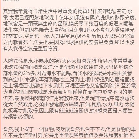
其實我常覺得日常生活中最重要的物質是什麼?陽光,空氣,水,
電.太陽已經照射地球幾十億年,如果沒有陽光提供的熱跟亮度,
地球會是一顆毫無生命的星球,攝氏零下幾百度的低溫人類無
法生存,但是因為陽光太自然而且免費,所以不會有人覺得陽光
非常重要.空氣也一樣,人如果窒息(吸不到氧氣),大概5-10分鐘
之內就會死亡,但是也是因為地球提供的空氣是免費,所以也沒
有人覺得空氣是重要物資.
人體70%是水,不喝水的話7天內大概會完蛋,所以水非常重要,
地球70%的面積是海洋,但是全球可以飲用的淡水只佔地球全
部水量的2%多,因為海水不能喝,而淡水的循環是水經由蒸發
到高空中,冷卻後再落到陸地上,落到土壤中滲透到岩層裡面或
是土壤裡面就變地下水,到溪,河裡面最後又會回到海洋.至於電
大自然裡面閃電就是水蒸氣互相碰撞在高空中形成不同的電
位差,最後經由閃電的作用釋放出來,但是現實情況中電沒辦法
從大自然取用,必須由發電廠透過媒,石油,瓦斯,水力,風力,太陽
能板等才能取得,因此跟有錢沒錢沒關係,這4樣東西是人類生
存絕對必須的.
當然,我少提了一個食物,沒吃飯當然也活不下去,但是食物的單
位不是用流量計算,它是用重量及營養價值及美味程度計價,跟