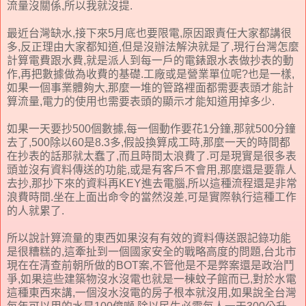
流量沒關係,所以我就沒提.
最近台灣缺水,接下來5月底也要限電,原因跟責任大家都講很
多,反正理由大家都知道,但是沒辦法解決就是了,現行台灣怎麼
計算電費跟水費,就是派人到每一戶的電錶跟水表做抄表的動
作,再把數據做為收費的基礎.工廠或是營業單位呢?也是一樣,
如果一個事業體夠大,那麼一堆的管路裡面都需要表頭才能計
算流量,電力的使用也需要表頭的顯示才能知道用掉多少.
如果一天要抄500個數據,每一個動作要花1分鐘,那就500分鐘
去了,500除以60是8.3多,假設換算成工時,那麼一天的時間都
在抄表的話那就太蠢了,而且時間太浪費了.可是現實是很多表
頭並沒有資料傳送的功能,或是有客戶不會用,那麼還是要靠人
去抄,那抄下來的資料再KEY進去電腦,所以這種流程還是非常
浪費時間.坐在上面出命令的當然沒差,可是實際執行這種工作
的人就累了.
所以說計算流量的東西如果沒有有效的資料傳送跟記錄功能
是很糟糕的,這牽扯到一個國家安全的戰略高度的問題,台北市
現在在清查前朝所做的BOT案,不管他是不是弊案還是政治鬥
爭,如果這些建築物沒水沒電也就是一棟蚊子館而已,對於水電
這種東西來講,一個沒水沒電的房子根本就沒用,如果說全台灣