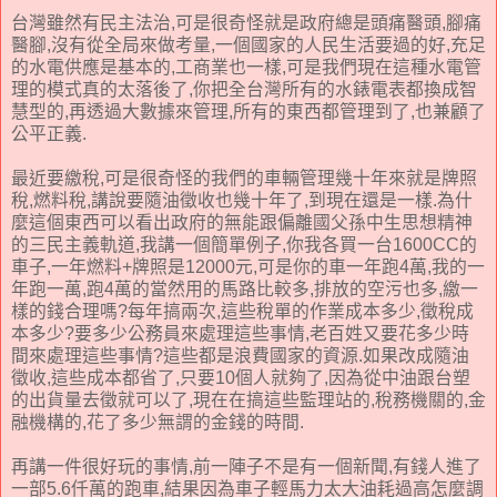
台灣雖然有民主法治,可是很奇怪就是政府總是頭痛醫頭,腳痛
醫腳,沒有從全局來做考量,一個國家的人民生活要過的好,充足
的水電供應是基本的,工商業也一樣,可是我們現在這種水電管
理的模式真的太落後了,你把全台灣所有的水錶電表都換成智
慧型的,再透過大數據來管理,所有的東西都管理到了,也兼顧了
公平正義.
最近要繳稅,可是很奇怪的我們的車輛管理幾十年來就是牌照
稅,燃料稅,講說要隨油徵收也幾十年了,到現在還是一樣.為什
麼這個東西可以看出政府的無能跟偏離國父孫中生思想精神
的三民主義軌道,我講一個簡單例子,你我各買一台1600CC的
車子,一年燃料+牌照是12000元,可是你的車一年跑4萬,我的一
年跑一萬,跑4萬的當然用的馬路比較多,排放的空污也多,繳一
樣的錢合理嗎?每年搞兩次,這些稅單的作業成本多少,徵稅成
本多少?要多少公務員來處理這些事情,老百姓又要花多少時
間來處理這些事情?這些都是浪費國家的資源.如果改成隨油
徵收,這些成本都省了,只要10個人就夠了,因為從中油跟台塑
的出貨量去徵就可以了,現在在搞這些監理站的,稅務機關的,金
融機構的,花了多少無謂的金錢的時間.
再講一件很好玩的事情,前一陣子不是有一個新聞,有錢人進了
一部5.6仟萬的跑車,結果因為車子輕馬力太大油耗過高怎麼調