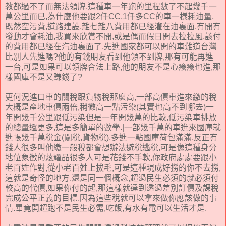
教都過不了而無法領牌,這種車一年跑的里程數了不起幾千一
萬公里而已,為什麼他要跟2仟CC,1仟多CC的車一樣耗油量,
既然空污費,道路建設,雜七雜八費用都已經灌在油裏面,有開有
發動才會耗油,我買來欣賞不開,或是偶而假日開去拉拉風,該付
的費用都已經在汽油裏面了,先進國家都可以開的車難道台灣
比別人先進嗎?他的有錢朋友看到他領不到牌,那有可能再進
一台,可是如果可以領牌合法上路,他的朋友不是心癢癢也進,那
樣國庫不是又賺錢了?
更何況進口車的關稅跟貨物稅那麼高,一部高價車進來繳的稅
大概是產地車價兩倍,稍微高一點污染(其實也高不到哪去)一
年開幾千公里跟低污染但是一年開幾萬的比較,低污染車排放
的總量還更多,這是多簡單的數學.|一部幾千萬的車進來國庫就
進帳幾千萬稅金(關稅,貨物稅),多進一點國庫荷包滿滿,反正有
錢人很多叫他繳一般稅都會想辦法避稅逃稅,可是像這種身分
地位象徵的炫耀品很多人可是花錢不手軟,你政府處處要跟小
老百姓作對,從小老百姓上拔毛,可是這種現成好撈的你不去撈,
這就是奇怪的地方.還是同一個概念,超過民生必須的就必須付
較高的代價,如果你付的起,那這樣就達到透過差別訂價及課稅
完成公平正義的目標.因為這些稅就可以拿來做你應該做的事
情.畢竟開超跑不是民生必需,吃飯,有水有電可以生活才是.