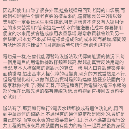
因為即使出口賺了很多外匯,這些錢還是回到老闆的口袋裏,而
那個卻是犧牲全體老百姓的權益來的,這樣哪裏公平?所以營
業用的一定要比民生用價錢高.可是這樣會不會又有人挪用便
宜的水來營業用?答案還是一樣,水的運送要花成本,你要挪用
便宜的水來用就會造成家用表量暴增,爆增收費就會跳到另一
個級距,根本划不來,如果這樣會造成你的成本反而暴增,請問沒
有誘因誰會這樣做?而且電腦隨時勾稽你想跑也跑不掉.
電也是一樣,在替代能源暫時沒辦法取代傳統能源的情況下,每
一個用電戶的用電數據取樣頻率越高,就越能真實反映用電的
情況,基本人權保障的電跟水的算法一樣,用人口數跟建築使用
面積掛勾,超出基本人權保障的就變貴.現有的方式當然是不行,
但是電腦化就可以做到,因為資料是即時連線,這種系統國內的
廠家就做的到了,例如宏碁,華碩這種專門做電腦的,電表水錶的
部分現在比較先進的都有連線功能,資料撈到直接回去資料中
心就好了.
辦法有了,那要如何執行?電表水錶都換成有通信功能的,再回
到中華電信的線路上,不過現有的通信協定都是國外的,最好是
自己開發,而電表水表的硬體要終身保固,所以不應該由現行公
共工程的搞法來弄,應該國內有能力的廠商一起弄,然後終身保