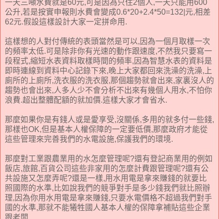
一天三噸水費就是60元,可是因為只住2個人,一天只能用600
公升,若是按實申報則水費會變成0.6*20+2.4*50=132|元,相差
62元.假設這樣設計大家一定拼命用.
這樣想的人對付傳統的表頭當然是可以,因為一個月取樣一次
的頻率太低.可是除非你有光速的動作跟速度,不然我只要寫一
段程式,縮短水表資料取樣時間的頻率,因為智慧水表的資料是
即時連線到資料中心記錄下來,晚上大家都回來洗澡的洗澡,上
廁所的上廁所,洗衣服的洗衣服,那個趨勢就會出來,家裏沒人的
趨勢也會出來,人多人少不會分析不出來有幾個人用水,不怕你
浪費.超出整體配額的就加價.這樣大家才會省水.
那麼如果你是有錢人或是愛享受,沒關係,多用的就多付一些錢,
那樣也OK,但是基本人權保障的一定要低價,那麼政府才能從
這些管理來完善我們的水電設施,保護我們的環境.
那麼對工業跟農業用的水怎麼管理呢?還有登記商業用的例如
飯店,旅館,百貨公司這些非家用的怎麼計費跟管理呢?還有公
共設施又怎麼弄呢?還是一樣,用水用電是拿來賺錢的就要比
照國際的水準,比如說我們的競爭對手是多少錢我們就比照辦
理,因為你用水用電是拿來賺錢,只要水電價格不超過我們對手
國的水準,那就不能犧牲國人基本人權的保障拿補貼這些企業
跟老闆.