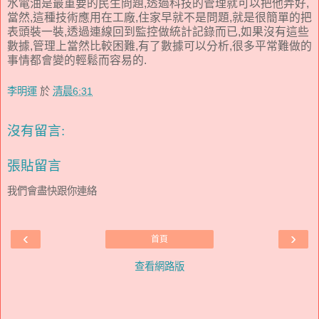
水電油是最重要的民生問題,透過科技的管理就可以把他弄好,
當然,這種技術應用在工廠,住家早就不是問題,就是很簡單的把
表頭裝一裝,透過連線回到監控做統計記錄而已,如果沒有這些
數據,管理上當然比較困難,有了數據可以分析,很多平常難做的
事情都會變的輕鬆而容易的.
李明運
於
清晨6:31
沒有留言:
張貼留言
我們會盡快跟你連絡
‹
›
首頁
查看網路版