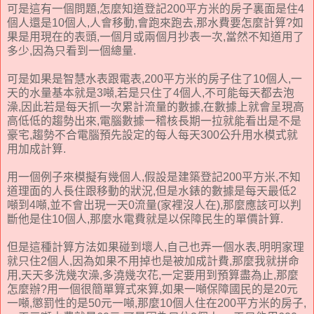
可是這有一個問題,怎麼知道登記200平方米的房子裏面是住4
個人還是10個人,人會移動,會跑來跑去,那水費要怎麼計算?如
果是用現在的表頭,一個月或兩個月抄表一次,當然不知道用了
多少,因為只看到一個總量.
可是如果是智慧水表跟電表,200平方米的房子住了10個人,一
天的水量基本就是3噸,若是只住了4個人,不可能每天都去泡
澡,因此若是每天抓一次累計流量的數據,在數據上就會呈現高
高低低的趨勢出來,電腦數據一稽核長期一拉就能看出是不是
豪宅,趨勢不合電腦預先設定的每人每天300公升用水模式就
用加成計算.
用一個例子來模擬有幾個人,假設是建築登記200平方米,不知
道理面的人長住跟移動的狀況,但是水錶的數據是每天最低2
噸到4噸,並不會出現一天0流量(家裡沒人在),那麼應該可以判
斷他是住10個人,那麼水電費就是以保障民生的單價計算.
但是這種計算方法如果碰到壞人,自己也弄一個水表,明明家理
就只住2個人,因為如果不用掉也是被加成計費,那麼我就拼命
用,天天多洗幾次澡,多澆幾次花,一定要用到預算盡為止,那麼
怎麼辦?用一個很簡單算式來算,如果一噸保障國民的是20元
一噸,懲罰性的是50元一噸,那麼10個人住在200平方米的房子,