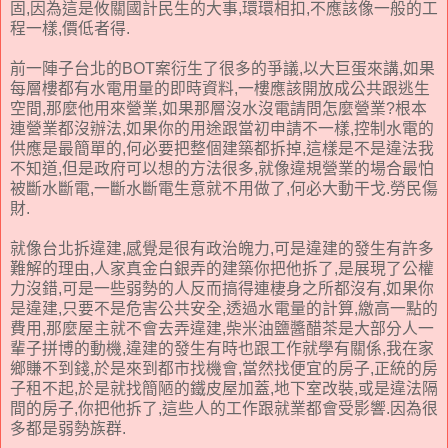
固,因為這是攸關國計民生的大事,環環相扣,不應該像一般的工
程一樣,價低者得.
前一陣子台北的BOT案衍生了很多的爭議,以大巨蛋來講,如果
每層樓都有水電用量的即時資料,一樓應該開放成公共跟逃生
空間,那麼他用來營業,如果那層沒水沒電請問怎麼營業?根本
連營業都沒辦法,如果你的用途跟當初申請不一樣,控制水電的
供應是最簡單的,何必要把整個建築都拆掉,這樣是不是違法我
不知道,但是政府可以想的方法很多,就像違規營業的場合最怕
被斷水斷電,一斷水斷電生意就不用做了,何必大動干戈.勞民傷
財.
就像台北拆違建,感覺是很有政治魄力,可是違建的發生有許多
難解的理由,人家真金白銀弄的建築你把他拆了,是展現了公權
力沒錯,可是一些弱勢的人反而搞得連棲身之所都沒有,如果你
是違建,只要不是危害公共安全,透過水電量的計算,繳高一點的
費用,那麼屋主就不會去弄違建,柴米油鹽醬醋茶是大部分人一
輩子拼博的動機,違建的發生有時也跟工作就學有關係,我在家
鄉賺不到錢,於是來到都市找機會,當然找便宜的房子,正統的房
子租不起,於是就找簡陋的鐵皮屋加蓋,地下室改裝,或是違法隔
間的房子,你把他拆了,這些人的工作跟就業都會受影響.因為很
多都是弱勢族群.