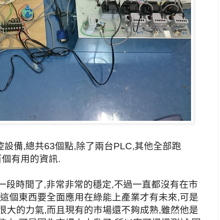
備,總共63個點,除了兩台PLC,其他全部跑
百個有用的資訊.
一段時間了,非常非常的穩定,不過一直都沒有在市
控這個東西要全面應用在綠能上產業才有未來,可是
很大的力氣,而且現有的市場還不夠成熟,雖然他是