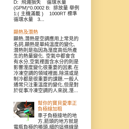
D: 飛濺損失 循環水量
(GPM)*0.0002 B: 排放量 舉例
1:( 主機滿載 ) 1000RT 標準
循環水量 3...
顯熱及潛熱
顯熱,潛熱是空調應用上常見的
名詞,顯熱是單純溫度的變化,
潛熱則是指因為溼度高低所產
生的熱量變化. 空氣中都會含
有水分,空氣裡面含水分的則是
影響溼度變化很重要的因素.在
冷凍空調的領域裡面,除濕或是
制冷都是很重要的課題.一般人
通常只注重溫度的變化,但是對
於從事冷凍空調的人來說,溼...
幫你的寶貝愛車正
負極線加粗
車子負極接地的地
方,箭頭的地方就是
電瓶負極的樁頭,細的這條線是