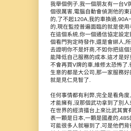
我舉個例子,我一個朋友有一台V牌
個很厲害,電腦自動會偵測他的東
的,了不起120A,我的車換過,90
的,現在監控普遍面臨的就是使用
在這個系統,你一個通信協定設定
個看門狗定時發作,還是會綁人,
去證明你不是奸商,不如你把這個
能降低自己服務的成本.這才是好東
不會再買V牌的車,維修太恐怖了
生意的都是大公司,那一家服務好
就是見仁見智了.
任何事情都有利弊,完全是看角度
才能擁有,沒那個武功拿到了別人
在世界的經濟擂台上來比武其實有
表一顆是日本,一顆是國產的,48
可能很多人就嚇到了,可是他們背