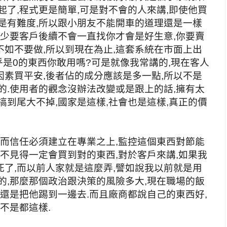
起了,程式更是簡單,可是對不會的人來講,即使他買
是有難度,所以跟小朋友不能開車的道理還是一樣
至少要客戶後續不會一直找你才會是好生意,你要賣
如不要做,所以到現在為止,這套系統在市面上出
乎是0的東西你敢用嗎?可是就像我常講的,現在客人
素買平安,後者佔的成分應該是多一點,所以不是
的.使用者的觀念沒辦法改變或是跟上的話,擁有太
搞到尾大不掉,國家是這樣,社會也是這樣,真正的價
,而信任必須建立在專業之上,監控這個東西對節能
西不見得一定會買到對的東西,對於客戶來講,如果我
了,而以前人家就是這麼弄,譬如說我以前就是用
的,那麼那個政治跟決策的風險多大,現在職場的飯
用還是把他踢到一邊去.而且廠商都說自己的東西好,
不是都這樣.