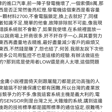
的進口汽車,前一陣子發電機壞了,一個索價8萬,那
西是否正常然後亮紅燈,發電機這個東西是看容量
A一顆材料2700,不會電腦鎖定,換上去就好了,同樣
者知識不足,簡單的他會,故障排除就不可能,像我現
錯誤系統就不會動了,如果我使壞,在系統裡面放一
所以說商場上奸商很多,奸不奸存乎一心,與其要努力
東西再盡量地去精進,最好盡量減少客戶的麻煩又
西,不然錢是賺了,怨也結了,何苦.我朋友說下次他
.很多公司用監控不也是這樣的經驗.有辦法做這些
的?那到底是使用者LOW還是商人太壞,這個問題
,金庸小說裡面倚天劍跟屠龍刀都是武功高強的人
來搶搞不好連保護它都有困難,所以台灣的產業放
競爭力的不多,像我這套系統主機是義大利的,電
5的SENSOR則是台灣之光,大雜燴的系統,講到這邊
後跑的技術標準都是國際標準的通信協定,很難嗎?