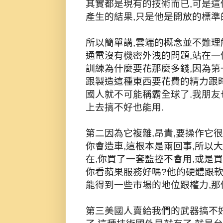
其實都是現有的技術而已,可是
產生的結果,只是他是開放的標準
所以簡單講,雲端的概念並不難理
通電沒有機密外洩的問題,站在一
訓練為什麼要花那麼多錢,因為第
跟製造這種東西要花費的精力跟
國人就不可能稱霸全球了.我朋友
上去搞不好也能用.
第二因為它複雜,昂貴,要操作它
你會造車,這根本是兩回事,所以
在,你買了一套監控不會用,或是
你看蘋果服務好嗎?他的硬體跟
能得到一些市場的地位跟權力,那
第三美國人賣給我們的武器搞不