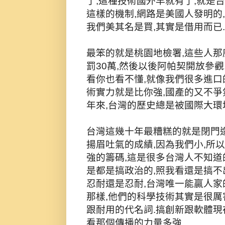
了,這種技術國外早就有了,就是
這樣的機制,網路是美國人發明的
我們美其名是買,其實是借用而已.
最笨的就是桃園地檢署,這些人那
罰30萬,然後以後阿帕契開放參觀,
看你也看不懂,就像我們很多進口
術實力就是比你強,國產的又不爭
年來,台灣的歷史總是被國際大環
台灣這幾十年最糟糕的就是閉門
揚眉吐氣的成績,因為我們小,所以
強的籌碼,這是很多台灣人不知道
是都是搞政治的,照我看還是搞不
忍耐還是忍耐,台灣唯一能贏人家
那樣,他們的科學技術其實是很厲
跟耐用的代名詞.搞創新跟軟體現
看那個傳播的力量多強.