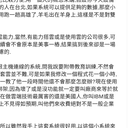
的人在台北,如果系統可以提供足夠的數據,那麼小
用跑一趟高雄了,羊毛出在羊身上,這樣是不是對雙
能力,當然,有能力搭雲或是使用雲的公司很多,可
後續會不會原本是美事一樁,結果搞到後來卻是一場
慮的.
主機連線的系統,問我說要附帶教育訓練,不然會
一套雲並不難,可是如果我修改一個程式花一個小時,
萬一教了他一段時間他還不會那麼怎麼辦?現在使用
綁架,因為壞了或是沒功能就一定要叫廠商來等於就
現在做雲端技術最厲害的還是美國人,你叫IBM或是
上不見得如預期,叫他們來收費絕對不是一般企業
,所以雖然我手上這套系統很好用,以這個小系統來