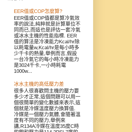
EER值或COP怎麼算?
EER值或COP值都是算冷氣效
率的說法,純粹就是計算單位不
同而已,而這也是評估一套冷氣
或冰水主機的性能指標. EER
值的算法是冷凍能力Kcal/hr除
以耗電量w,Kcal/hr是每小時多
少千卡的熱量,舉例而言,假設
一台冷氣它的每小時冷凍能力
是3024千卡,一小時耗電
1000w...
冰水主機的高低壓力差
很多人很喜歡問主機的壓力要
多少才正常,這個問題可以用一
個很簡單的變化數據來表示,這
個就是冷媒溫度壓力換算值.
冷媒是一個壓力氣體,會隨著溫
度有不同的壓力,舉例來
講,R134A冷媒在溫度35度C時