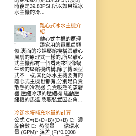
的飽和壓力是114.2PSI,7度的
時後是39.83PSI,所以如果說冰
水主機的冷...
離心式冰水主機介
紹
離心式主機的原理
跟家用的電風扇類
似,裏面的冷媒壓縮機構跟離心
風扇的原理式一樣的,所以離心
式主機都有一個看起來很像蝸
牛殼的壓縮機結構,除了機頭型
式不一樣,其他冰水主機要有的
離心式主機也都有,分別是負責
散熱的冷凝器,負責吸熱的蒸發
器,壓縮冷媒的壓縮機,驅動壓
縮機的馬達,膨脹裝置因為角...
冷卻水塔補充水量的計算
公式 C=(E+D+B)/(D+B) C: 濃
縮倍數 E: 蒸發量 循環水
量 (GPM)* 溫差 (F)*0.0008