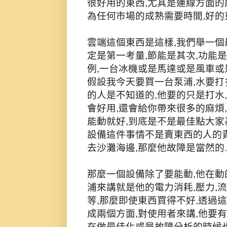
很好用的東西,尤其是連線方面的
為任何市場的成熟需要時間,好的
雲端這個東西是這樣,我們舉一個
定是第一考量,節能是其次,功能
例,一台冰機或是馬達或是風車或
假設我今天要買一台泵浦,水要打
的人是不知道的,他要的只是打水
會好用,還會給你帶來很多的麻煩
能動就好,到底是不是最佳點大家
設備這件事情不是賣東西的人的責
去沙灘海邊,那麼他故障是當然的.
那麼一個設備除了要能動,他在動
浦來講就是他的電力消耗,壓力,流
等,那麼即使東西買得不好,透過
成兩個方面,對使用者來講,他要有
在做最佳化或是故障分析的時候也