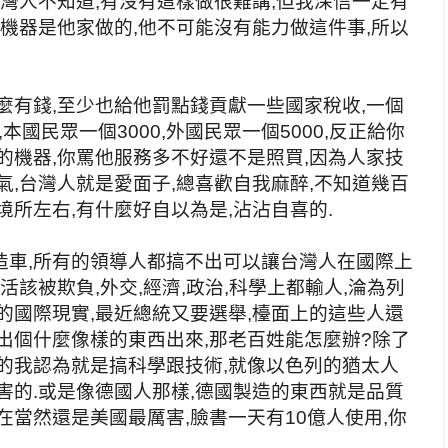
台灣人不知道,有沒有這樣做很難講,但我深信一定有
,機器是他家做的,他不可能沒有能力做這件事,所以
麼有錢,至少也給他罰點錢貢獻一些國家稅收,一個
本國民眾一個3000,外國民眾一個5000,反正給你
的機器,你罵他服務多不好還不是照買,因為人家技
氣,台灣人就是愛面子,總喜歡自我麻醉,不知道幾百
境所左右,有什麼好自以為是,沾沾自喜的.
造車,所有的領導人都搞不出可以讓台灣人在國際上
活該被欺負,外交,經濟,政治,科學上都輸人,淪為列
的國際現實,最近總統又要選舉,檯面上的這些人還
出個什麼像樣的東西出來,那老百姓能怎麼辦?除了
的我認為就是搞科學跟技術,就像以色列的猶太人
害的.或是像德國人那樣,德國製造的東西就是品質
在當然還是美國最厲害,臉書一天有10億人使用,你