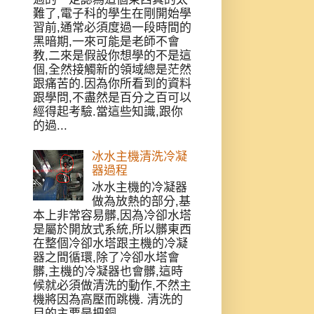
難了,電子科的學生在剛開始學
習前,通常必須度過一段時間的
黑暗期,一來可能是老師不會
教,二來是假設你想學的不是這
個,全然接觸新的領域總是茫然
跟痛苦的.因為你所看到的資料
跟學問,不盡然是百分之百可以
經得起考驗.當這些知識,跟你
的過...
冰水主機清洗冷凝
器過程
冰水主機的冷凝器
做為放熱的部分,基
本上非常容易髒,因為冷卻水塔
是屬於開放式系統,所以髒東西
在整個冷卻水塔跟主機的冷凝
器之間循環,除了冷卻水塔會
髒,主機的冷凝器也會髒,這時
候就必須做清洗的動作,不然主
機將因為高壓而跳機. 清洗的
目的主要是把銅...