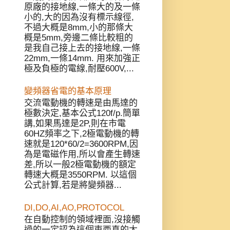
原廠的接地線,一條大的及一條
小的,大的因為沒有標示線徑,
不過大概是8mm,小的那條大
概是5mm,旁邊二條比較粗的
是我自己接上去的接地線,一條
22mm,一條14mm. 用來加強正
極及負極的電線,耐壓600V,...
變頻器省電的基本原理
交流電動機的轉速是由馬達的
極數決定,基本公式120f/p.簡單
講,如果馬達是2P,則在市電
60HZ頻率之下,2極電動機的轉
速就是120*60/2=3600RPM,因
為是電磁作用,所以會產生轉速
差,所以一般2極電動機的額定
轉速大概是3550RPM. 以這個
公式計算,若是將變頻器...
DI,DO,AI,AO,PROTOCOL
在自動控制的領域裡面,沒接觸
過的一定認為這個東西真的太