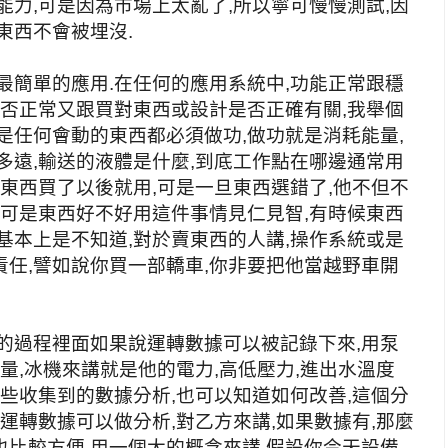
能力,可是因為市場上太亂了,所以寧可慢慢測試,因
東西不會被埋沒.
最簡單的應用.在任何的應用系統中,功能正常跟穩
是否正常又跟買對東西或設計是否正確有關,我舉個
是任何會動的東西都必須做功,做功就是消耗能量,
多遠,輸送的液體是什麼,到底工作點在哪邊通常用
,東西買了以後就用,可是一旦東西選錯了,他不但不
,可是東西好不好用這件事情見仁見智,有時候東西
基本上是不知道,對於賣東西的人講,操作系統或是
任,譬如說你買一部轎車,你非要把他當越野車開
的過程裡面如果說運轉數據可以被記錄下來,用泵
量,冰機來講就是他的電力,高低壓力,進出水溫度
這些收集到的數據分析,也可以知道如何改善,這個分
運轉數據可以做分析,對乙方來講,如果數據有,那麼
比較方便,用一個大的概念來講,假設你今天設備