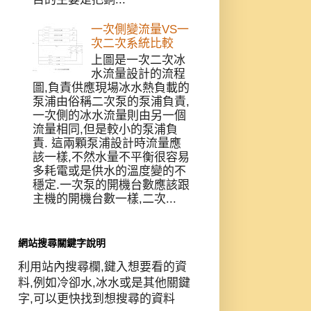
一次側變流量VS一
次二次系統比較
上圖是一次二次冰
水流量設計的流程
圖,負責供應現場冰水熱負載的
泵浦由俗稱二次泵的泵浦負責,
一次側的冰水流量則由另一個
流量相同,但是較小的泵浦負
責. 這兩顆泵浦設計時流量應
該一樣,不然水量不平衡很容易
多耗電或是供水的溫度變的不
穩定.一次泵的開機台數應該跟
主機的開機台數一樣,二次...
網站搜尋關鍵字說明
利用站內搜尋欄,鍵入想要看的資
料,例如冷卻水,冰水或是其他關鍵
字,可以更快找到想搜尋的資料