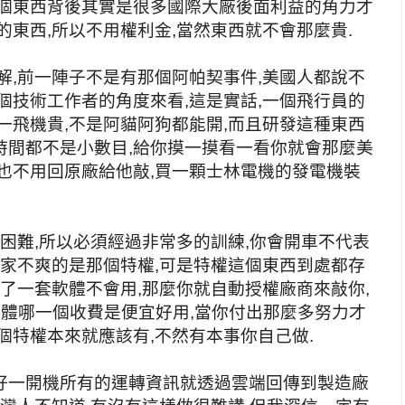
這個東西背後其實是很多國際大廠後面利益的角力才
的東西,所以不用權利金,當然東西就不會那麼貴.
解,前一陣子不是有那個阿帕契事件,美國人都說不
個技術工作者的角度來看,這是實話,一個飛行員的
一飛機貴,不是阿貓阿狗都能開,而且研發這種東西
時間都不是小數目,給你摸一摸看一看你就會那麼美
也不用回原廠給他敲,買一顆士林電機的發電機裝
很困難,所以必須經過非常多的訓練,你會開車不代表
大家不爽的是那個特權,可是特權這個東西到處都存
買了一套軟體不會用,那麼你就自動授權廠商來敲你,
軟體哪一個收費是便宜好用,當你付出那麼多努力才
個特權本來就應該有,不然有本事你自己做.
好一開機所有的運轉資訊就透過雲端回傳到製造廠