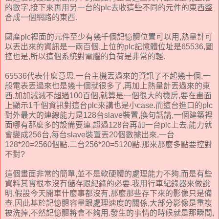
的數字,接下來再用另一台的plc去收這些不同的元件的東西整
合成一個網路的東西.
國產plc裡面的元件至少有幾千個記憶體位置可以用,熱量計可
以丟出來的資訊是一兩百個,上位的plc記憶體位址是65536,圖
控也是,所以這個系統對電腦的負荷是非常的輕.
65536代表什麼意思,一台主機丟過來的資訊了不起幾十個,一
般電表丟過來也是幾十個就很多了,再加上熱量計丟過來的東
西,加加減減不超過100百個,就算是一個很大的機房,要在畫面
上顯示1千個資訊對這台plc來講也是小case.而這台進口的plc
對外最大的連線能力是128台slave裝置,換句話講,一個建築裡
面哪有那麼多的設備要連,超過128台再加一台plc上去,能力就
會變成256台,每台slave裝置丟20個數據出來,一台
128*20=2560個點.二台256*20=5120點,那來那麼多點要控對
不對?
這個畫面非常的簡單,並不是軟硬體的處理能力不夠,而是有些
資料其實根本沒有儲存跟紀錄的必要.我用行車紀錄器來做說
明,假設今天開車什麼事都沒有,那麼那些存下來的影像只是備
查,因此基於記憶體容量跟處理速度的關係,大部分影像是重複
被洗掉,不然記憶體將會不夠用.發生的事情的時候就是那瞬間,