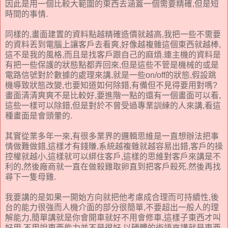
因此是用一個比較大範圍的東西去涵蓋一個需要精確,但是短
時間的事情.
同樣的,畫面建置的資料點越精確造價就越高,我把一些不需要
的資料丟到電腦上讓客戶去看爽,好像越複雜這個東西就越棒,
這不是我的風格,而且是找客戶跟自己的麻煩.連主機的資料是
有把一些保護的狀態點都弄回來,但是這些不管是機械的或是
電路信號對於數據的處理來講,就是一些on/off的狀態,假設跳
機導致狀態改變,也要知道如何除錯,有備但不見得要用對嗎?
畫面清清爽爽不是比較好,要進階一點的還有一個畫面可以看,
這些一樣可以除錯,但是對於不曾受過專業訓練的人來講,看這
種畫面是會頭暈的.
其實從業多年一來,有很多業界的邏輯思維是一直想辦法把事
情做難做錯,這樣才有錢賺,系統越複雜就越容易出錯,客戶的操
控權就越小,這樣就可以綁住客戶,這樣的思維對客戶來講是不
利的,然後廠商就一直在做殺雞取卵直到把客戶殺死.然後再找
尋下一隻母雞.
我要講的是如果一開始方向就把他考慮成合理而可持續性,後
台的能力很強而人機介面的部分很簡單,不要超出一般人的理
解能力,簡單講就是你會開車就好不用會修車,這樣子東西才叫
好用,不用說東西能力並不是很好,以硬體的術語來講就是東西