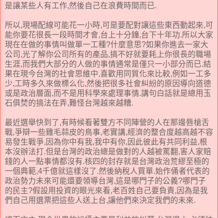
是讓某些人有工作,然後自己在浪費時間而已.
所以,現場配線可能花一小時,可是要配對讓這些東西動起來,可
能你要花很長一段時間才會,台上十分鐘,台下十年功.所以大家
現在在做的事情叫做單一工種?什麼意思?如果你進去一家大
公司,光了解你公司所有的產品,搞不好就要耗上你很長的職場
生涯,而我們大部分的人做的事情通常是僅只一小部分而已.結
果在現今台灣的社會思維中,喜歡用同質化來比較,例如一工多
少,工時多久來做標么化,然後把很多社會糾紛的原因導向道德
或是政治層面,而不是用科學來處理事情.講句白話就是總用玉
石俱焚的搞法在弄,難怪台灣越來越糟.
最近選舉快到了,有時候看著雙方不同陣營的人在那邊唇槍舌
戰,爭辯一些雞毛蒜皮的鳥事,老實講,經濟的整合度越高越不容
易發生戰爭,因為你中有我,我中有你,因此彼此有共同利益,根
本沒辦法打.但是台灣的政治總是做對的人越被罵翻,害人家賠
錢的人一點事情都沒有.核四的封存就是台灣政治荒繆至極的
一個典範,4千億就這樣沒了.然後納稅人買單.始作俑者代表的
政治勢力未來可能還要領導台灣,這是哪門子的公義?哪門子
的民主?假設用投資的眼光來看,老百姓自己要負責,因為是我
們自己用選票把這些人送上台,讓他們來決定我們的未來.