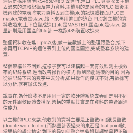
通信是採用標準RS485的模式去進行,進口 PLC負責收集主機
丟過來的運轉紀錄及電力資料,主機用的是國產的PLC,然後主
機內建的電表將電力資料丟到主機plc的記憶體裡面,PLC是
master,電表是slave,接下來再用進口的這台 PLC將主機的資
料收過來,上下位變成進口plc是MASTER,國產plc是slave.熱
量計則是用國產的btu計,一樣跑485裝置收進來.
整個資料收在進口plc以後,做一些數據上的整理跟整合,接下
來再用TCP/IP的通信丟到上位的國產圖控,完成整套系統的建
置.
整個架構並不困難,這樣子就可以建構起一套有效監測主機效
率的紀錄系統,進而改善操作的模式,做到節能減碳的目的.因為
從被記錄下來的數字中去分析,如果操作的模式不對,有數據可
以分析,就有辦法改進.
說實在,為什麼我不是用同一家的軟硬體系統去弄而是用不同
的元件跟軟硬體去搭配,架構的重點其實是在資料的整合跟通
信能力.
以主機的PLC來講,他收到的資料主要是正整數(int)跟長整數
(double word to dint),而熱量計丟過來的東西是float point數,
當通信的設定搞定,剩下的是如何整合這些資料讓她呈現正確