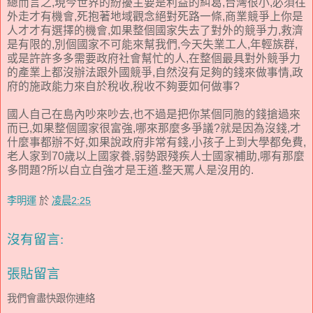
總而言之,現今世界的紛擾主要是利益的糾葛,台灣很小,必須往
外走才有機會,死抱著地域觀念絕對死路一條,商業競爭上你是
人才才有選擇的機會,如果整個國家失去了對外的競爭力,救濟
是有限的,別個國家不可能來幫我們,今天失業工人,年輕族群,
或是許許多多需要政府社會幫忙的人,在整個最具對外競爭力
的產業上都沒辦法跟外國競爭,自然沒有足夠的錢來做事情,政
府的施政能力來自於稅收,稅收不夠要如何做事?
國人自己在島內吵來吵去,也不過是把你某個同胞的錢搶過來
而已,如果整個國家很富強,哪來那麼多爭議?就是因為沒錢,才
什麼事都辦不好,如果說政府非常有錢,小孩子上到大學都免費,
老人家到70歲以上國家養,弱勢跟殘疾人士國家補助,哪有那麼
多問題?所以自立自強才是王道.整天罵人是沒用的.
李明運
於
凌晨2:25
沒有留言:
張貼留言
我們會盡快跟你連絡