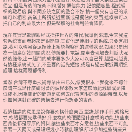
便宜,但是背後的技術不夠,譬如通信能力,記憶體容量,程式編
輯的難易度,與不同系統之間的整合不好,搞一個只有自己的系
統可以相容,商業上所謂接近壟斷或是獨佔的東西,這樣事可以
把自己的利益最大化,但是整體的社會利益會降低.
現在其實是軟體跟程式操控世界的時代,我舉例來講,今天我這
套系統畫面看起來是很簡單,其實他是連網型的系統,只要有網
路,我可以輕易從遠端連上系統觀察他的運轉狀況,如果只是因
為一個鳥保護開關跳脫,傳統要打電話,開車去現場去判斷狀況
然後維修,出一趟門的成本要多少大家可以自己算,越遠就越貴,
有這種系統就免了,不重要的話先短接,或是有過去附近再順道
處理,這樣兩邊都得利.
當然,台灣不尊重技術專業由來已久,像我根本上就從來不聽什
麼講座或是什麼研討會的課程來教大家怎麼節能減碳或是降
低成本,因為關鍵的問題是如何去配置有限的資源跟時間,以及
你如何選對正確的架構去進行你想要的東西.
我這樣講的意思是說你要架構什麼東西,型錄,操作手冊,規格尺
寸,軟體都要先準備好,什麼樣的軟硬體是什麼樣的功能,這些東
西背後都是厚厚的資料,講這些東西才有意義,這些東西不可能
靠著一天兩天或是短短幾小時就能理解.所以參加這些講座只