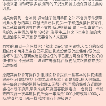
冰機來講,運轉時數多寡,運轉的工況是影響主機保養最主要的
因素.
如果你買到一台冰機,通常除了使用手冊之外,不會有零件清單,
因此大部分的業主沒辦法自己保養,第一不知道要換什麼零件,
第二就算買的到零件也不會換,道理很簡單,買了一部車會自己
修的沒有幾個,沒場地,沒技術,沒零件,三無之下車主能做的就
是加油跟洗車,其他都需要會的人來服務.
同樣的,買到一台冰機,除了調水溫設定跟開關機,大部分的保養
跟維修不可能業主自己弄,因此到底設備要怎麼保養?要怎麼
維修?相熟的廠商或是互相信任的甲乙雙方可能會有比較好的
運作默契,不然就是回歸到市場機制,由服務品質跟價格來決定
怎麼保養.
原廠其實都會有操作手冊,裡面都會提供一些基本的保養建議
跟表格,可是說實話,我認為那些基本上都是廢話,原因很簡單,
幾乎每台冰機的運轉時數跟工況都不同,同樣的保養方式跟建
議根本就不適用,舉例來講,原廠最喜歡搞定檢,一台機器一年檢
查四次含一次年度保養,管你一年是走1000小時或是4000小
時,檢查的項目都一樣,這樣哪有什麼道理?