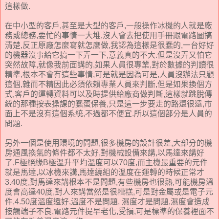
這樣做.
在中小型的客戶,甚至是大型的客戶,一般操作冰機的人就是廠
務或總務,要忙的事情一大堆,沒人會去把使用手冊跟電路圖搞
清楚,反正原廠怎麼寫就怎麼做,我認為這樣是很蠢的,一台好好
的機器沒事給它搞一下弄一下,意義真的不大.但是沒弄又怕它
突然故障,就像我前面講的,如果人員很專業,對於數據的判讀很
精準,根本不會有這些事情,可是就是因為可是,人員沒辦法只顧
這個,雜而不精因此必須依賴專業人員來判斷,但是如果換個方
式,客戶的運轉資料可以及時提供給廠商做判斷,這樣就跳脫傳
統的那種按表操課的蠢蛋保養,只是這一步要走的路還很遠,市
面上不是沒有這個系統,不過都不便宜.所以這個部分是人員的
問題.
另外一個是使用環境的問題,很多機房的設計很差,大部分的機
房通風換氣的條件都不太好,對機械設備來講,以馬達來講好
了,F極絕緣B極溫升平均溫度可以70度,而主機最重要的元件
就是馬達,以冰機來講,馬達繞組的溫度在運轉的時候正常才
3.40度,對馬達來講根本不是問題,有些機房也很熱,可能機房溫
度會高達40度,對人來講當然是很糟糕,可是對金屬或是電子元
件,4.50度溫度還好,溫度不是問題, 濕度才是問題,濕度會造成
接觸端子不良,電路元件提早老化,受損,可是標準的保養裡面不