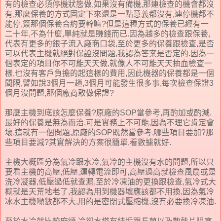
有的檢查必須停機狀態做,如果沒有備機,那連檢查的機會都沒
有,那麼保養的方式固定下來還是一點意義都沒有,連停機都不
能停,簽那個保養合約要幹嘛?但是這種方式的保養已經有一
二十年,不為什麼,單純就是賺錢而已.因為越多的檢查跟保養,
代表有更多的銀子流入廠商口袋,至於更多的保養跟檢查,是否
可以代表主機就絕對保證沒問題,我認為答案是否定的.因為一
個表定的項目你不可能天天做,就像人不可能天天抽血檢查一
樣,也沒有客戶負擔的起這樣的費用,因此機器的保養都是一個
間隔,譬如說3個月一趟,3個月可能發生很多事,每次檢查保證3
個月沒問題,那個廠商敢做保證?
那麼主機到底該怎麼保養?原廠的SOP當參考,再酌加或酌減.
最好的保養是無為而治,可是實務上不可能,因為不理它肯定會
壞,這就有一個問題,原廠的SOP既然當參考,哪些項目要加?那
些項目要減?其實解決的方案很簡單,看數據就好.
主機大概區分為氣冷跟水冷,氣冷的主機沒有水的問題,所以只
要看主機的高壓,低壓,運轉電流即可,高壓過高就檢查風扇或是
洗冷凝器,低壓過低就查漏,至於冷凍油的更換跟檢查,氣冷式大
概就是天荒地老了,我認為用到機器壞應該都不用換,因為氣冷
冰水主機噸數都不大,用的是密閉式壓縮機,沒有必要換冷凍油.