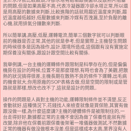
至於水冷就比較麻煩,冷卻水塔有結垢跟長菌以及散熱片阻塞
的問題,但是如果高壓不高,代表冷凝器跟冷卻水塔正常,所以還
是用高壓的數據來判斷,比較進階的話就用趨近溫度來判斷,趨
近溫度越低越好,低壓數據來判斷冷媒有否洩漏,至於負壓的離
心機,就用排氣分鐘數來判斷.
所以簡單講,高壓,低壓,運轉電流,簡單三個數字就可以判斷眼
前的機器是否正常,其他的就是參考,但是實際上主機發生問題
的時候很多是因為操作,設計,環境所造成,這個跟有沒有實施定
期保養沒有關係,跟設計跟空間比較有關係.
我舉例講,一台主機的運轉條件跟限制是科學存在的,但是偏偏
機房在設計的時候,位置不是那麼理想,有時也會為了美觀,把散
熱的狀況搞得很差,主機長期在散熱不良的條件下運轉,出毛病
的機會就大,你用原廠的SOP表格去做,但是空間的限制或是管
路就是那樣,想改也改不了,這就是設計的問題,.
操作的問題是人員對主機的功能,運轉限制條件並不清楚,反正
會動就好,這種情況下,花錢找人來檢查就像是買保險,其實有做
跟沒做一樣,為什麼這麼講?主機的硬體條件是被限制住的,一
台走得好好,數據都正常的主機不會因為做了保養性能就有所
改變,除非他在保養前跟保養後架著一堆儀器做測試,不然數據
正常的機器有做沒做根本沒差.但是這樣成本太高,業界沒有人