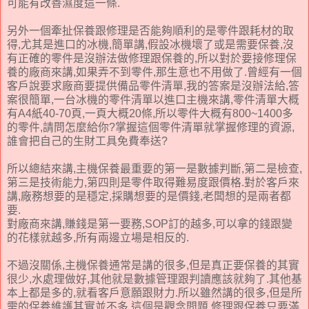
可能有改善濕度這一條.
另外一個牽扯保養跟修理是否能夠順利的是零件跟耗材的取
得,尤其是進口的冰機,簡單講,假設冰機壞了或是需要保養,沒
有正確的零件是沒辦法做修理跟保養的,所以對於要接修理保
養的廠商來講,如果弄不到零件,那生意也不用做了.曾經有一個
客戶說要求廠商要提供備品零件清單,我的答案是沒辦法給,答
案很簡單,一台冰機的零件清單以進口主機來講,零件清單大概
有A4紙40-70頁,一頁大概20條,所以零件大概有800~1400多
的零件,請問怎麼給你?掌握這個零件清單就掌握修理的資源,
誰會把自己的生財工具免費奉送?
所以總結來講,主機保養最重要的第一是數據判斷,第二是檢查,
第三是技術能力,第四則是零件取得難易度跟價格.對於客戶來
講,廠務想要的是穩定,採購想要的是價錢,老闆想的是兩者都
要.
對廠商來講,賺錢是第一要務,SOP訂的越多,可以拿的錢跟變
的花樣就越多,所有兩邊立場是相反的.
不過沒關係,主機保養通常是講的很多,但是真正要保養的其實
很少,水處理做好,其他就是數據管理跟判讀應該就夠了.其他基
本上都是多的,就看客戶意願跟財力.所以雖然講的很多,但是所
需的保養維護其實並不多,這個是觀念問題.修理跟保養只要滿