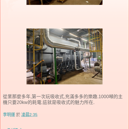
從業那麼多年,第一次玩吸收式,充滿多多的樂趣.1000噸的主
機只要20kw的耗電.這就是吸收式的魅力所在.
李明運
於
凌晨2:35