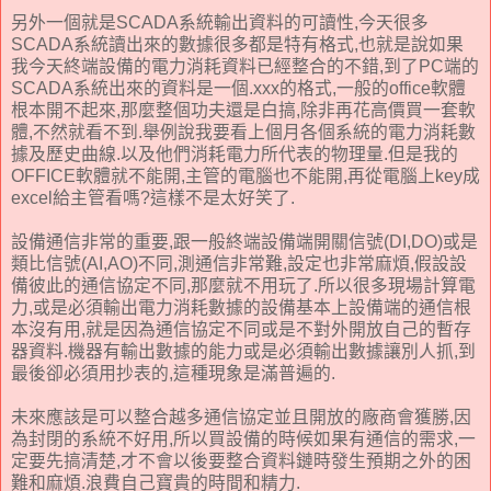
另外一個就是SCADA系統輸出資料的可讀性,今天很多
SCADA系統讀出來的數據很多都是特有格式,也就是說如果
我今天終端設備的電力消耗資料已經整合的不錯,到了PC端的
SCADA系統出來的資料是一個.xxx的格式,一般的office軟體
根本開不起來,那麼整個功夫還是白搞,除非再花高價買一套軟
體,不然就看不到.舉例說我要看上個月各個系統的電力消耗數
據及歷史曲線.以及他們消耗電力所代表的物理量.但是我的
OFFICE軟體就不能開,主管的電腦也不能開,再從電腦上key成
excel給主管看嗎?這樣不是太好笑了.
設備通信非常的重要,跟一般終端設備端開關信號(DI,DO)或是
類比信號(AI,AO)不同,測通信非常難,設定也非常麻煩,假設設
備彼此的通信協定不同,那麼就不用玩了.所以很多現場計算電
力,或是必須輸出電力消耗數據的設備基本上設備端的通信根
本沒有用,就是因為通信協定不同或是不對外開放自己的暫存
器資料.機器有輸出數據的能力或是必須輸出數據讓別人抓,到
最後卻必須用抄表的,這種現象是滿普遍的.
未來應該是可以整合越多通信協定並且開放的廠商會獲勝,因
為封閉的系統不好用,所以買設備的時候如果有通信的需求,一
定要先搞清楚,才不會以後要整合資料鏈時發生預期之外的困
難和麻煩.浪費自己寶貴的時間和精力.