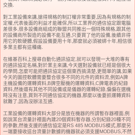
交換.
對工業設備來講,搶得規格的制訂權非常重要,因為有規格的制
定權,代表後面的利益才能確保,所以工業界的通信協定跟電腦
差很多,很多設備商組成的聯盟共同推出一個特殊規格,跟其他
的設備商所製造的設備不能互通,只要買了他的設備,後續非得
用它的軟硬體,假設設備要用十年,那麼就必須被綁十年,相信很
多業主都有這種痛.
在維基百科上搜尋自動化通訊協定,就可以發現一大堆的專有
的通訊協定名稱,對於業主來講,今天選對設備就已經是個很大
的學問,怎麼可能把通訊協定這個東西搞清楚,更簡單的講,如果
今天的圖控軟體需要整合很多不同的元件的資料流,例如A牌
主機設備的運轉資料,B牌空壓機的運轉資料,C牌電表的紀錄
資料,然後還有其他不同設備或是儀器的運轉紀錄,偏偏在選機
時沒有注意,買到不同通信協定的機器,那麼以後要抓運轉資料
就難了,因為沒辦法互通.
工業設備的運轉資料大部分是放在機器的所謂暫存器裡面,例
如說某台流量計裡面內建20個資料暫存器,分別紀錄20種不同
的參數,然後支援的通信協定是RS 485 MODBUS模式,那麼另
一端要接收這台流量計數據的機器就必須支援MODBUS,不然