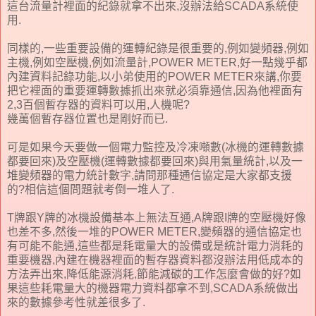
這台流量計裡面的紀錄就拿不出來,沒辦法給SCADA系統使
用.
同樣的,一些重要設備的運轉紀錄是很重要的,例如變頻器,例如
主機,例如空壓機,例如流量計,POWER METER,好一點幾乎都
內建資料記錄功能,以小弟使用的POWER METER來講,你要
把它裡面的重要運轉數據抓出來就必須靠通信,因為他裡面有
2,3百個暫存器的資料可以用,人機呢?
幾萬個暫存器位置也是剛好而已.
可是如果今天要做一個電力監控及冷凍噸數(冰機的運轉數據
都要回來)及空壓機(運轉數據都要回來)與用氣量統計,以及一
堆變頻器的電力統計數字,請問那種通信協定是大家都支援
的?相信這個問題就考倒一堆人了.
T牌跟Y牌的冰機設備基本上無法互通,A牌跟I牌的空壓機好像
也差不多,然後一堆的POWER METER,變頻器的通信協定也
有可能不能通,這些都是耗電量大的設備或是統計電力消耗的
重要機器,內建在機器裡面的暫存器資料都沒辦法用低成本的
方法弄出來,降低能源消耗,節能減碳的工作怎麼會做的好?如
果這些耗電量大的機器電力資料都拿不到,SCADA系統做出
來的數據參考性就差很多了.