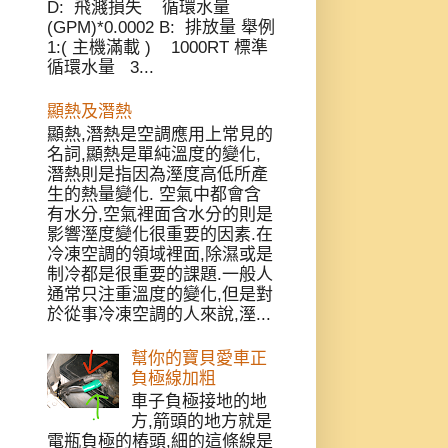
D: 飛濺損失 循環水量
(GPM)*0.0002 B: 排放量 舉例
1:( 主機滿載 ) 1000RT 標準
循環水量 3...
顯熱及潛熱
顯熱,潛熱是空調應用上常見的
名詞,顯熱是單純溫度的變化,
潛熱則是指因為溼度高低所產
生的熱量變化. 空氣中都會含
有水分,空氣裡面含水分的則是
影響溼度變化很重要的因素.在
冷凍空調的領域裡面,除濕或是
制冷都是很重要的課題.一般人
通常只注重溫度的變化,但是對
於從事冷凍空調的人來說,溼...
幫你的寶貝愛車正
負極線加粗
車子負極接地的地
方,箭頭的地方就是
電瓶負極的樁頭,細的這條線是