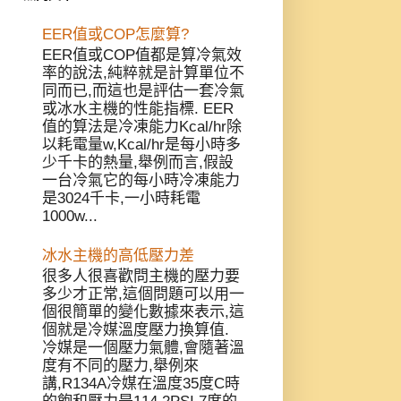
EER值或COP怎麼算?
EER值或COP值都是算冷氣效
率的說法,純粹就是計算單位不
同而已,而這也是評估一套冷氣
或冰水主機的性能指標. EER
值的算法是冷凍能力Kcal/hr除
以耗電量w,Kcal/hr是每小時多
少千卡的熱量,舉例而言,假設
一台冷氣它的每小時冷凍能力
是3024千卡,一小時耗電
1000w...
冰水主機的高低壓力差
很多人很喜歡問主機的壓力要
多少才正常,這個問題可以用一
個很簡單的變化數據來表示,這
個就是冷媒溫度壓力換算值.
冷媒是一個壓力氣體,會隨著溫
度有不同的壓力,舉例來
講,R134A冷媒在溫度35度C時