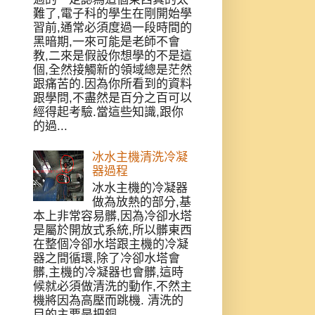
難了,電子科的學生在剛開始學
習前,通常必須度過一段時間的
黑暗期,一來可能是老師不會
教,二來是假設你想學的不是這
個,全然接觸新的領域總是茫然
跟痛苦的.因為你所看到的資料
跟學問,不盡然是百分之百可以
經得起考驗.當這些知識,跟你
的過...
冰水主機清洗冷凝
器過程
冰水主機的冷凝器
做為放熱的部分,基
本上非常容易髒,因為冷卻水塔
是屬於開放式系統,所以髒東西
在整個冷卻水塔跟主機的冷凝
器之間循環,除了冷卻水塔會
髒,主機的冷凝器也會髒,這時
候就必須做清洗的動作,不然主
機將因為高壓而跳機. 清洗的
目的主要是把銅...