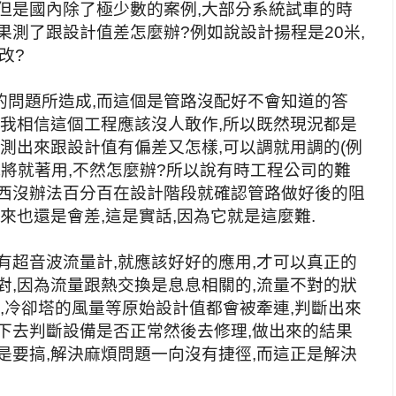
但是國內除了極少數的案例,大部分系統試車的時
果測了跟設計值差怎麼辦?例如說設計揚程是20米,
改?
的問題所造成,而這個是管路沒配好不會知道的答
,我相信這個工程應該沒人敢作,所以既然現況都是
正測出來跟設計值有偏差又怎樣,可以調就用調的(例
就將就著用,不然怎麼辦?所以說有時工程公司的難
東西沒辦法百分百在設計階段就確認管路做好後的阻
來也還是會差,這是實話,因為它就是這麼難.
有超音波流量計,就應該好好的應用,才可以真正的
對,因為流量跟熱交換是息息相關的,流量不對的狀
量,冷卻塔的風量等原始設計值都會被牽連,判斷出來
下去判斷設備是否正常然後去修理,做出來的結果
是要搞,解決麻煩問題一向沒有捷徑,而這正是解決