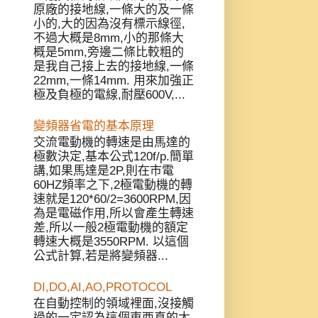
原廠的接地線,一條大的及一條
小的,大的因為沒有標示線徑,
不過大概是8mm,小的那條大
概是5mm,旁邊二條比較粗的
是我自己接上去的接地線,一條
22mm,一條14mm. 用來加強正
極及負極的電線,耐壓600V,...
變頻器省電的基本原理
交流電動機的轉速是由馬達的
極數決定,基本公式120f/p.簡單
講,如果馬達是2P,則在市電
60HZ頻率之下,2極電動機的轉
速就是120*60/2=3600RPM,因
為是電磁作用,所以會產生轉速
差,所以一般2極電動機的額定
轉速大概是3550RPM. 以這個
公式計算,若是將變頻器...
DI,DO,AI,AO,PROTOCOL
在自動控制的領域裡面,沒接觸
過的一定認為這個東西真的太