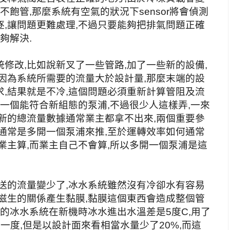
不飽管,那麼系統有空氣的狀況下sensor將會偵測
,讓問題更難處理,不過只要能夠把排氣問題正確
夠解決.
修改,比如說新叉了一些管路,加了一些新的設備,
因為系統所需要的流量大於設計量,那麼末端的設
,結果就是不冷,這個問題必須重新計算管阻及流
上一個能符合新組態的泵浦,不過很少人這樣弄,一來
新的總流量數據通常業主都拿不出來,兩個重要參
通常是多開一個泵浦來推,至於運轉效率如何通常
業主算,而業主自己不會算,所以多開一個泵浦是這
送的流量變少了,冰水系統雖然沒有冷卻水有容易
滋生的關係產生黏膜,黏膜這個東西會造成整個管
新的冰水系統在新機時冰水進出水溫差是5度C,用了
一度,但是以設計面來看相當水量少了20%,而這