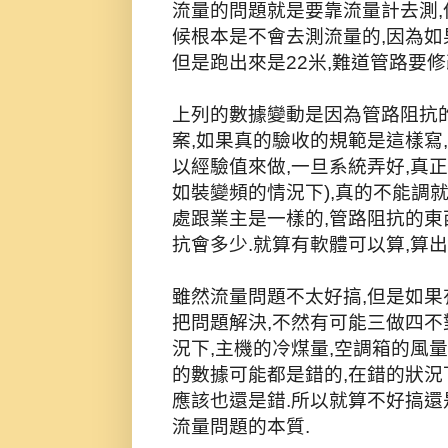
流量的問題就是要靠流量計去測,
候根本是不會去測流量的,因為如
但是跑出來是22米,難道管路要修
上列的數據變動是因為管路阻抗
案,如果真的驗收的規範是這樣寫
以經驗值來做,一旦系統弄好,真
如裝變頻的情況下),真的不能調
處跟業主是一樣的,管路阻抗的
抗會多少.就算有軟體可以算,算出
雖然流量問題不太好搞,但是如果
把問題解決,不然有可能三做四不
況下,主機的冷煤量,空調箱的風
的數據可能都是錯的,在錯的狀況
應該也還是錯.所以就算不好搞還
流量問題的本質.