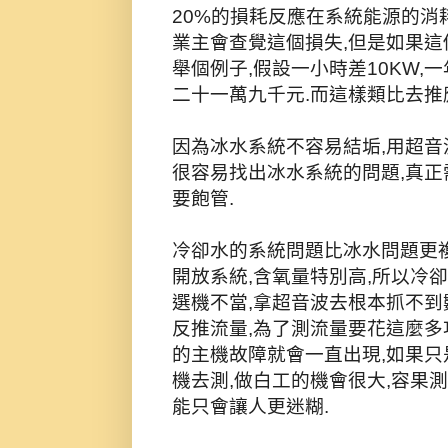
20%的損耗反應在系統能源的消
業主會查覺這個損失,但是如果這
舉個例子,假設一小時差10KW,一
二十一萬九千元.而這樣類比去推應
因為冰水系統不容易結垢,用超音
很容易找出冰水系統的問題,真正
要飽管.
冷卻水的系統問題比冰水問題更複
開放系統,含氧量特別高,所以冷
選機不當,拿超音波去根本抓不到
反推流量,為了測流量要花這麼多
的主機故障就會一直出現,如果只
機去測,做白工的機會很大,容果
能只會讓人更迷糊.