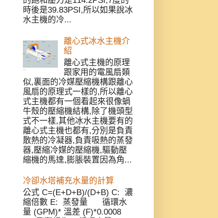
的飽和壓力是114.2PSI,7度的
時後是39.83PSI,所以如果說冰
水主機的冷...
離心式冰水主機介
紹
離心式主機的原理
跟家用的電風扇類
似,裏面的冷媒壓縮機構跟離心
風扇的原理式一樣的,所以離心
式主機都有一個看起來很像蝸
牛殼的壓縮機結構,除了機頭型
式不一樣,其他冰水主機要有的
離心式主機也都有,分別是負責
散熱的冷凝器,負責吸熱的蒸發
器,壓縮冷媒的壓縮機,驅動壓
縮機的馬達,膨脹裝置因為角...
冷卻水塔補充水量的計算
公式 C=(E+D+B)/(D+B) C: 濃
縮倍數 E: 蒸發量 循環水
量 (GPM)* 溫差 (F)*0.0008