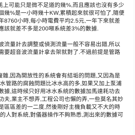
耗上可能只是微不足道的幾%,而且應該也沒有多少
個幾%是一小時幾十KW,累積起來就很可怕了,隨便
年8760小時,每小時電費平均2.5元,一年下來就差
該就差不多是200噸系統差3%的數據.
波流量計去調整或偵測流量一般不容易出錯,所以
需要超音波流量計拿去架就對了.不過前提是管路
雜,因為開放性的系統會有結垢的問題,又因為是
卻水管路的腐蝕問題比冰水高的多,如果又加上泵浦
數據,這時候只好用冰水系統的數據加馬達耗功去
功夫,業主不想弄,工程公司也懶的弄,一些莫名其妙
是區區差的一二度,然後剛好主機負載又不大的時
測的人對系統,對儀器操作不夠熟悉,測出來的數據可