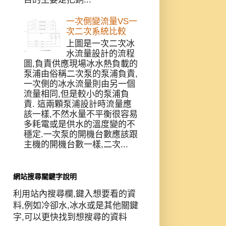
一次側變流量VS一
次二次系統比較
上圖是一次二次冰
水流量設計的流程
圖,負責供應現場冰水熱負載的
泵浦由俗稱二次泵的泵浦負責,
一次側的冰水流量則由另一個
流量相同,但是較小的泵浦負
責. 這兩顆泵浦設計時流量應
該一樣,不然水量不平衡很容易
多耗電或是供水的溫度變的不
穩定.一次泵的開機台數應該跟
主機的開機台數一樣,二次...
網站搜尋關鍵字說明
利用站內搜尋欄,鍵入想要看的資
料,例如冷卻水,冰水或是其他關鍵
字,可以更快找到想搜尋的資料