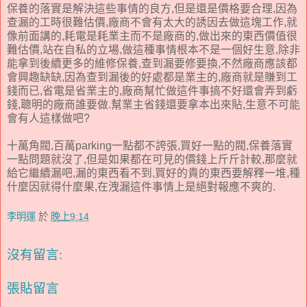
保養的落實是解決這些事情的良方,但是還是價格要合理,因為
查漏的工時很難估價,廠商不會有太大的誘因去做這塊工作,就
像前面講的,耗電是耗業主而不是廠商的,做出來的東西價值很
難估價,站在自私的立場,做這種事情根本不是一個好生意,除非
能拿到後續更多的維修保養,查到漏要修要換,不然廠商應該都
會興趣缺缺,因為查到漏後的好處都是業主的,廠商就是賺到工
錢而已,省電是省業主的,廠商幫忙做這件事搞不好還會弄到虧
錢,聰明的廠商誰要做.幫業主省錢還要拿本出來貼,生意不可能
會有人這樣做吧?
十萬角閥,百萬parking一點都不誇張,買好一點的閥,保養落實
一點問題就沒了,但是如果都在可見的價錢上斤斤計較,那麼就
給它繼續漏吧,漏的東西看不到,買好的貴的東西要解釋一堆,種
什麼因就得什麼果,在洩漏這件事情上是絕對報應不爽的.
李明運
於
晚上9:14
沒有留言:
張貼留言