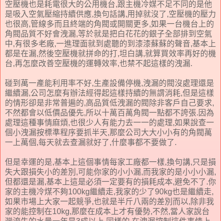
空壓機也是耗電很大的公用機台,跟主機冷媒不足不同的是他
是吸入空氣壓縮持續供應,換句話講,用掉就沒了,空壓機的壓力
也很高,管線多而且終端的角閥或開關更多,如果一台機台上的
角閥品質不好會洩漏,等於就是把白花花的銀子全部排到空氣
中,有很多老廠,一進理面就到處聽的到漆漆蘇蘇的聲音,基本上
都是在漏,然後空壓機就拼命的打,坦白講,就算買效率再好的機
台,再怎麼改善空壓機的運轉效率,也禁不起這樣的洩漏.
碰到萬一產能利用率不好,生產設備停機,洩漏的閥沒處理還是
繼續漏,公司怎麼有辦法經得起這樣持續的無謂消耗,但是這樣
的情形卻是非常普遍的,高品質低洩漏的閥除非客戶自己要求,
不然都會以低價品優先,所以十萬百萬角閥一點都不誇張.因為
處理這種事情麻煩,也很少人有能力去一一的處理,如果說查一
個小洩漏按標準程序要抓半天,那麼公司大大小小有的角閥萬
一上萬個,每天就去查漏就好了,什麼事都不要做了.
但是幸運的是,基本上這個事情每家工廠都一樣,換句講,只是損
失大跟損失小的差別,可能你家的小小漏,而我家的是小小小漏,
但都還是漏,基本上這是必須一定要有的損耗成本,避免不了.你
家的主機冷煤不夠100kg繼續走,我家的少了90kg也是繼續走,
如果市場上大家一起競爭,也就是半斤八兩的差別而以,除非我
家的能控制在10kg,那麼在成本上才有優勢,不然,當人家說台