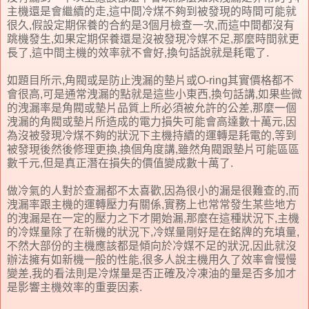
主機還是會繼續的走,這中間冷煤不夠到被發現的時間可能就
很久,假設定期保養的合約是3個月檢查一次,而這中間都沒有
跳機發生,如果定期保養還是沒被發現冷媒不足,那麼時間就更
長了,這中間主機的效率就不會好,換句話說就是耗電了.
如題目所示,角閥或是防止洩漏的墊片或O-ring其實價格都不
會很高,可是通常洩漏的點就是這些小東西,換句話講,如果些微
的洩漏率是角閥或墊片品質上所必須被允許的公差,那麼一個
洩漏的角閥或墊片所造成的電力損失可能會高達數十萬元,因
為沒被發現冷煤不夠的狀況下主機持續的運轉是耗電的,等到
被發現後然後修理更換,換個角度講,雖然角閥跟墊片可能區區
數千元,但是真正潛在損失的價值變成數十萬了.
做冷氣的人對於查漏都不太喜歡,因為很小的漏是很難查的,而
洩漏率跟主機的運轉壓力有關係,實務上也常常發生某些地方
的洩漏是在一定的壓力之下才開始漏,那麼在這種狀況下,主機
的冷媒量除了在新機的狀況下,冷媒量剛好是在銘牌的充填量,
不然大部份的主機應該都是傾向於冷媒不足的狀況,因此就沒
辦法擁有如新機一般的性能,很多人說主機用久了效率會慢慢
變差,我的看法則是冷煤量是否正確及冷凍油的量是否多加才
是影響主機效率的重要因素.