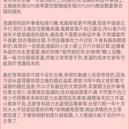
灣流失的水量一年是3成以上,同樣的,在洩漏控制這件事情上,
主機損失個10%效率跟空壓機損失個20%30%應該都要算合
理的損失.
洩漏控制這件事情知易行難,老廠那就更不用講,但是不做卻又
不行,對於主機及空壓機來講,電費是客戶自己要出,所以客戶的
損失不會是廠商的損失,廠商喜不喜歡去幹這件事,不用講當然
不喜歡,除非價錢合理,不然這種事吃力不討好,不會有廠商願意
幹的.與其在一些節能減碳的小支小節上斤斤計較計算,這種基
本面的功夫更重要.做的到嗎?當然做的到.好做嗎?難上加難.
萬一每次在那邊查漏,然後又常常查不到,查漏的成本也會有可
能高於洩漏成本的.
最近常常碰到冷媒不足的主機,表現在數據上就是怪怪的,因為
冷卻水處理要保證主機的趨近溫度,那麼冷煤不夠又會影響冷
凝器的趨近溫度,所以才有最近的文章說明,其實關注這件事情
的業主很少,就像我前面講的,除非廠商跟客戶講,不然客戶自己
很少也很難有多餘的能力去處理這些事情,廠務每天的工作滅
火都來不及,怎麼會有餘力去處理這種事情.台塑六輕一年七次
的大火不就是這樣來的嗎?號稱嚴格管理,精益求精的大企業
都這樣了,不要說相對制度比較鬆散,人力普遍比較不足的中小
企業了.