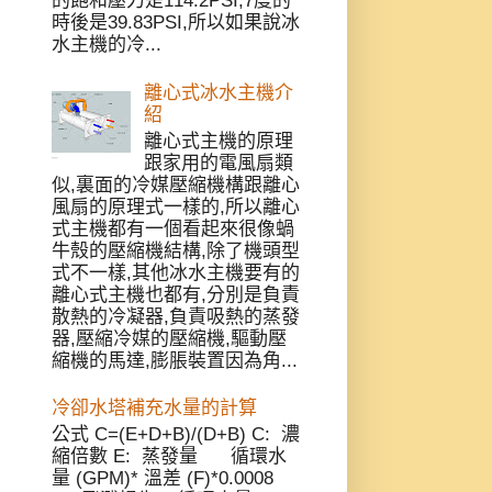
的飽和壓力是114.2PSI,7度的
時後是39.83PSI,所以如果說冰
水主機的冷...
離心式冰水主機介
紹
離心式主機的原理
跟家用的電風扇類
似,裏面的冷媒壓縮機構跟離心
風扇的原理式一樣的,所以離心
式主機都有一個看起來很像蝸
牛殼的壓縮機結構,除了機頭型
式不一樣,其他冰水主機要有的
離心式主機也都有,分別是負責
散熱的冷凝器,負責吸熱的蒸發
器,壓縮冷媒的壓縮機,驅動壓
縮機的馬達,膨脹裝置因為角...
冷卻水塔補充水量的計算
公式 C=(E+D+B)/(D+B) C: 濃
縮倍數 E: 蒸發量 循環水
量 (GPM)* 溫差 (F)*0.0008