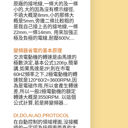
原廠的接地線,一條大的及一條
小的,大的因為沒有標示線徑,
不過大概是8mm,小的那條大
概是5mm,旁邊二條比較粗的
是我自己接上去的接地線,一條
22mm,一條14mm. 用來加強正
極及負極的電線,耐壓600V,...
變頻器省電的基本原理
交流電動機的轉速是由馬達的
極數決定,基本公式120f/p.簡單
講,如果馬達是2P,則在市電
60HZ頻率之下,2極電動機的轉
速就是120*60/2=3600RPM,因
為是電磁作用,所以會產生轉速
差,所以一般2極電動機的額定
轉速大概是3550RPM. 以這個
公式計算,若是將變頻器...
DI,DO,AI,AO,PROTOCOL
在自動控制的領域裡面,沒接觸
過的一定認為這個東西真的太