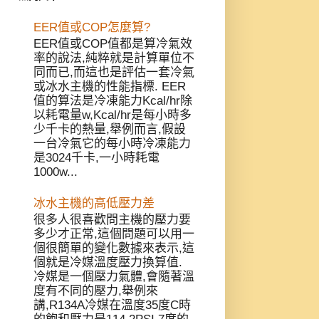
EER值或COP怎麼算?
EER值或COP值都是算冷氣效
率的說法,純粹就是計算單位不
同而已,而這也是評估一套冷氣
或冰水主機的性能指標. EER
值的算法是冷凍能力Kcal/hr除
以耗電量w,Kcal/hr是每小時多
少千卡的熱量,舉例而言,假設
一台冷氣它的每小時冷凍能力
是3024千卡,一小時耗電
1000w...
冰水主機的高低壓力差
很多人很喜歡問主機的壓力要
多少才正常,這個問題可以用一
個很簡單的變化數據來表示,這
個就是冷媒溫度壓力換算值.
冷媒是一個壓力氣體,會隨著溫
度有不同的壓力,舉例來
講,R134A冷媒在溫度35度C時