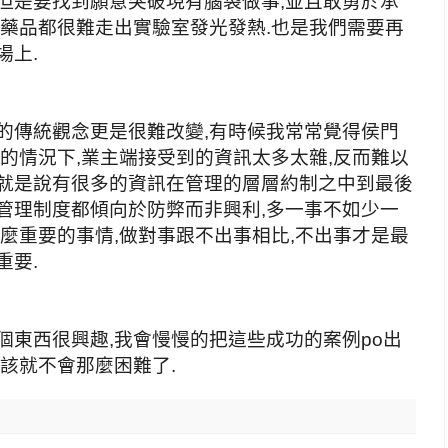
但是要找到願意突破現有腦袋做事,並且敢勇於承
個藥品都很難走出實驗室發光發熱.也是我們需要再
場上.
的傳統觀念更是很難改變,有時候我常常覺得侯門
炸的情況下,業主端接受到的資訊太多太雜,反而難以
思就是說有很多的資訊在管理的層層約制之中到最後
管理制度都傾向於防弊而非興利,多一事不如少一
那麼重要的事情,做對事跟不出事相比,不出事才是最
重要.
個東西很興趣,我會慢慢的把這些成功的案例po出
應該就不會那麼困難了.