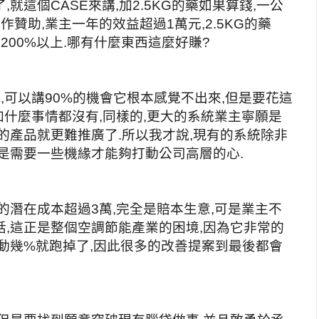
就這個CASE來講,加2.5KG的藥如果算錢,一公
作贊助,業主一年的效益超過1萬元,2.5KG的藥
是200%以上.哪有什麼東西這麼好賺?
,可以講90%的機會它根本感覺不出來,但是要花這
不加什麼事情都沒有,同樣的,更大的系統業主寧願是
的產品就更難推廣了.所以我才說,現有的系統除非
是需要一些機緣才能夠打動公司高層的心.
的潛在成本超過3萬,完全是賠本生意,可是業主不
,這正是整個空調節能產業的困境,因為它非常的
動幾%就跑掉了,因此很多的改善提案到最後都會