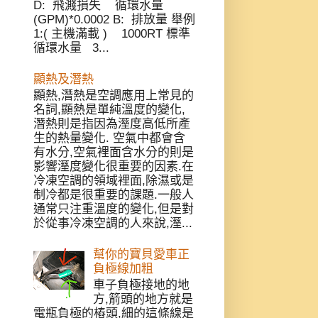
D: 飛濺損失 循環水量
(GPM)*0.0002 B: 排放量 舉例
1:( 主機滿載 ) 1000RT 標準
循環水量 3...
顯熱及潛熱
顯熱,潛熱是空調應用上常見的
名詞,顯熱是單純溫度的變化,
潛熱則是指因為溼度高低所產
生的熱量變化. 空氣中都會含
有水分,空氣裡面含水分的則是
影響溼度變化很重要的因素.在
冷凍空調的領域裡面,除濕或是
制冷都是很重要的課題.一般人
通常只注重溫度的變化,但是對
於從事冷凍空調的人來說,溼...
幫你的寶貝愛車正
負極線加粗
車子負極接地的地
方,箭頭的地方就是
電瓶負極的樁頭,細的這條線是