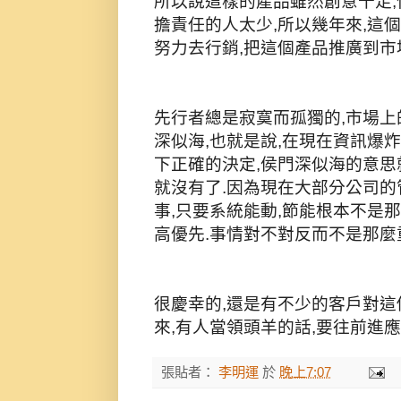
所以說這樣的產品雖然創意十足,
擔責任的人太少,所以幾年來,這
努力去行銷,把這個產品推廣到市
先行者總是寂寞而孤獨的,市場上
深似海,也就是說,在現在資訊爆
下正確的決定,侯門深似海的意
就沒有了.因為現在大部分公司的
事,只要系統能動,節能根本不是
高優先.事情對不對反而不是那麼
很慶幸的,還是有不少的客戶對這
來,有人當領頭羊的話,要往前進
張貼者：
李明運
於
晚上7:07