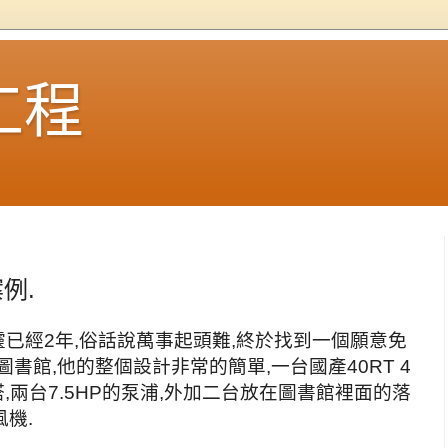
工程
例.
水精靈已經2年,俗話說萬事起頭難,終於找到一個願意免
書館,他的整個設計非常的簡單,一台國產40RT 4
塔,兩台7.5HP的泵浦,外加二台放在圖書館裡面的落
機.