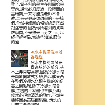
難了,電子科的學生在剛開始學
習前,通常必須度過一段時間的
黑暗期,一來可能是老師不會
教,二來是假設你想學的不是這
個,全然接觸新的領域總是茫然
跟痛苦的.因為你所看到的資料
跟學問,不盡然是百分之百可以
經得起考驗.當這些知識,跟你
的過...
冰水主機清洗冷凝
器過程
冰水主機的冷凝器
做為放熱的部分,基
本上非常容易髒,因為冷卻水塔
是屬於開放式系統,所以髒東西
在整個冷卻水塔跟主機的冷凝
器之間循環,除了冷卻水塔會
髒,主機的冷凝器也會髒,這時
候就必須做清洗的動作,不然主
機將因為高壓而跳機. 清洗的
目的主要是把銅...