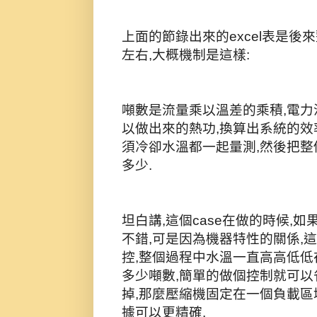
上面的節錄出來的excel表是後
左右,大概機制是這樣:
噸數是流量乘以溫差的乘積,電力
以做出來的熱功,換算出系統的效
須冷卻水溫都一起量測,然後把整
多少.
坦白講,這個case在做的時候,
不錯,可是因為機器特性的關係,
控,整個過程中水溫一直高高低低
多少噸數,簡單的做個控制就可以
掉,那麼壓縮機固定在一個負載區
據可以更精確.