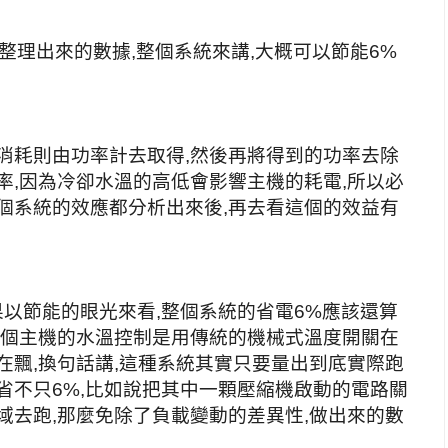
來整理出來的數據,整個系統來講,大概可以節能6%
消耗則由功率計去取得,然後再將得到的功率去除
率,因為冷卻水溫的高低會影響主機的耗電,所以必
個系統的效應都分析出來後,再去看這個的效益有
如果以節能的眼光來看,整個系統的省電6%應該還算
這個主機的水溫控制是用傳統的機械式溫度開關在
在飄,換句話講,這種系統其實只要量出到底實際跑
省不只6%,比如說把其中一顆壓縮機啟動的電路關
域去跑,那麼免除了負載變動的差異性,做出來的數