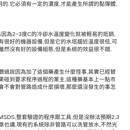
的.它必須有一定的濃度,才能產生所謂的黏彈體,
易因為2~3度C的冷卻水溫度變化就被輕易的抵銷,
有很好的機器設備,但是它的水塔趨近溫度很低,可
雖然沒有好的設備組態,但是系統的效益很不錯.
聽過說因為加了這個藥產生什麼怪事,其實已經替
果碰到要求程序過程的業主,這種藥基本上一點市
會不會對管路造成什麼損壞,那麼還沒發生的事怎
SDS,整套驗證的程序跟工具,但是沒辦法預期2,3
章也講,現有的系統除非管路可以洗管放水,不然光