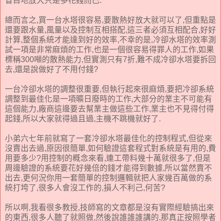
盲目地放大只是多花錢而已.
總而言之,買一台水塔很容易,要散熱好放大就可以了,但重點是
還要跟水量,風量以及控制互相搭配,這三者必須互相配合,好好
計算,整個系統才能達到好的效率,不幸的是,冷卻水塔的效率測
試一項是非常麻煩的工作,也是一個很容易得罪人的工作,如果
標稱300噸的散熱能力,但實測只有7折,難不成冷卻水塔要拆回
去,還是說做好了不用付錢?
一台冷卻水塔的調整很重要,但執行起來很麻煩,要把冷卻系統
調整到最佳化是一項曠日廢時的工作,大部分的業主不可能有
這個能力,廠商這邊要去幫業主做這些工作,業主也不見得付得
起錢,所以大家就得過且過,主機不跳機就好了.
小弟六七年前就寫了一套冷卻水塔最佳化的控制程式,但從來
沒賣出去過,原因很簡單,如何驗證這套程式對系統是有用的,費
用要多少?用控制的概念來看,連工帶料幾十萬就很多了,但是
周邊驗證的系統要花好幾倍的錢才能得到數據,所以當然賣不
出去,更何況你用一套簡單的控制邏輯就把人家幾百萬做的系
統打垮了,很多人會沒工作的,損人不利己,何苦?
所以啊,我看很多教授,技師寫的文章都是沒有實際經驗搞出來
的東西,很多人聽了就照做,然後說誰誰誰講的,那真正按照學者