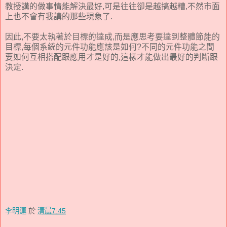
教授講的做事情能解決最好,可是往往卻是越搞越糟,不然市面
上也不會有我講的那些現象了.
因此,不要太執著於目標的達成,而是應思考要達到整體節能的
目標,每個系統的元件功能應該是如何?不同的元件功能之間
要如何互相搭配跟應用才是好的,這樣才能做出最好的判斷跟
決定.
李明運
於
清晨7:45