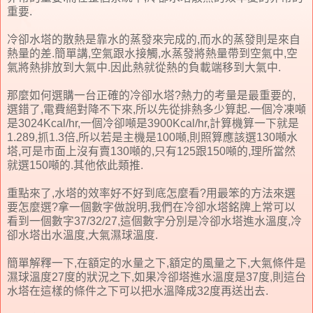
重要.
冷卻水塔的散熱是靠水的蒸發來完成的,而水的蒸發則是來自
熱量的差.簡單講,空氣跟水接觸,水蒸發將熱量帶到空氣中,空
氣將熱排放到大氣中.因此熱就從熱的負載端移到大氣中.
那麼如何選購一台正確的冷卻水塔?熱力的考量是最重要的,
選錯了,電費絕對降不下來,所以先從排熱多少算起.一個冷凍噸
是3024Kcal/hr,一個冷卻噸是3900Kcal/hr,計算機算一下就是
1.289,抓1.3倍,所以若是主機是100噸,則照算應該選130噸水
塔,可是市面上沒有賣130噸的,只有125跟150噸的,理所當然
就選150噸的.其他依此類推.
重點來了,水塔的效率好不好到底怎麼看?用最笨的方法來選
要怎麼選?拿一個數字做說明,我們在冷卻水塔銘牌上常可以
看到一個數字37/32/27,這個數字分別是冷卻水塔進水溫度,冷
卻水塔出水溫度,大氣濕球溫度.
簡單解釋一下,在額定的水量之下,額定的風量之下,大氣條件是
濕球溫度27度的狀況之下,如果冷卻塔進水溫度是37度,則這台
水塔在這樣的條件之下可以把水溫降成32度再送出去.