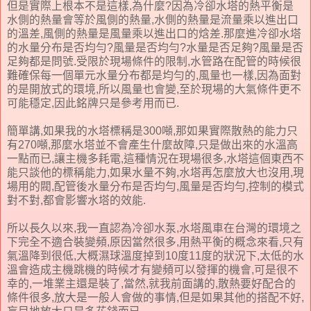
但是實際上根本不是這樣,為什麼?因為冷卻水塔的熱平衡是
水側的熱量會等於風側的熱量,水側的熱量是流量乘以進出口
的溫差,風側的熱量是風量乘以進出口的焓差.那麼進冷卻水塔
的水量分布是否均勻?風量是否均勻?水量是否足夠?風量是否
足夠都是問號.受限於現場條件的限制,水管路在配管的時候很
難確保每一個單元水量分布都是均勻的,風量也一樣,因為面對
的是開放式的環境,所以風量也會變,至於現場的大氣條件更不
可能穩定,因此銘牌只是參考用而已.
簡單講,如果我的水塔標稱是300噸,那如果實際散熱的能力只
有270噸,那麼水塔並不會產生什麼故障,只是做出來的水溫高
一點而已,讓主機多耗電,這種情況在現場很多,水塔這個東西不
能只談他的標稱能力,如果水量不夠,水塔再怎麼放大也沒用,現
場用的閥,配管後水量分布是否均勻,風量是否均勻,控制的模式
對不對,都會影響水塔的效能.
所以長久以來,我一直認為冷卻水泵,水塔風車在台灣的環境之
下完全不適合裝變頻,原因當然很多,用熱平衡的概念來看,只有
氣溫降到很低,大概濕球溫度掉到10度11度的狀況下,太低的水
溫會造成主機跳機的時候才有變頻可以發揮的機會,可是很不
幸的,一堆業主還是裝了,當然,就我前面講的,散熱要好配合的
條件很多,放大是一般人會做的事情,但是如果其他的搭配不好,