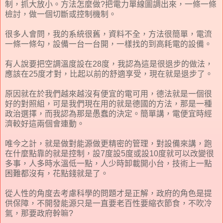
制，抓大放小。方法怎麼做?把電力單線圖調出來，一條一條
檢討，做一個切斷或控制機制。
很多人會問，我的系統很舊，資料不全，方法很簡單，電流
一條一條勾，設備一台一台開，一樣找的到高耗電的設備。
有人說要把空調溫度設在28度，我認為這是很退步的做法，
應該在25度才對，比起以前的舒適享受，現在就是退步了。
原因就在於我們越來越沒有便宜的電可用，德法就是一個很
好的對照組，可是我們現在用的就是德國的方法，那是一種
政治選擇，而我認為那是愚蠢的決定。簡單講，電便宜時經
濟較好這兩個會連動。
唯今之計，就是做對能源做更精密的管理，對設備來講，跑
在什麼點靠的就是控制，設7度設5度或設10度就可以改變很
多事，人多時水溫低一點，人少時卸載開小台，技術上一點
困難都沒有，花點錢就是了。
從人性的角度去考慮科學的問題才是正解，政府的角色是提
供保障，不開發能源只是一直要老百性要縮衣節食，不吹冷
氣，那要政府幹嘛?