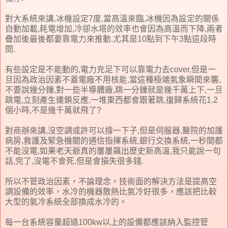
對大系統來講,冰機設定7度,當高溫來臨,冰機因為設定的關係
自動加載,耗電增加,冷卻水塔的效率也會因為高溫而下降,兩者
疊加後最後都要靠電力來推動.尤其是10點到下午3點這段時
間.
有些設定是不能動的,電力充足下可以靠電力去cover,但是一
旦因為政治因素不蓋電廠不用核能,當這種極端氣象瞬間來襲,
不要說幾分鐘,對一些半導體廠,跳一分鐘就是幾千萬上下,一旦
跳電,立刻產生連鎖反應,一堆東西都會跟著跳,復歸系統花1.2
個小時,不是幾千萬就飛了?
對商辦來講,沒空調或許可以撐一下子,但是伺服器,醫院的加護
病房,救護及緊急機關的通信指揮系統,銀行交換系統,一秒間都
不能沒電,如果老天爺真的屢屢飆出歷史新高溫,我只能說一句
話,完了,沒電不會死,但是會損失很多錢.
所以不管政治因素，不論理念，技術面的解決方法是提高空
調設備的效率，水冷的機器散熱比氣冷好很多，應該把比較
大型的氣冷系統全部換成水冷的。
每一台系統容量超過100kw以上的設備都應該納入監控管