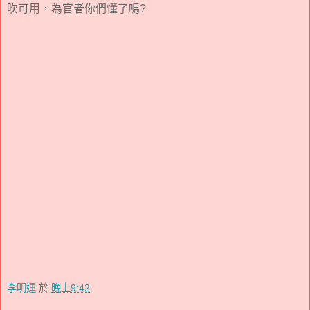
吹可用，為官者你們懂了嗎?
李明運
於
晚上9:42