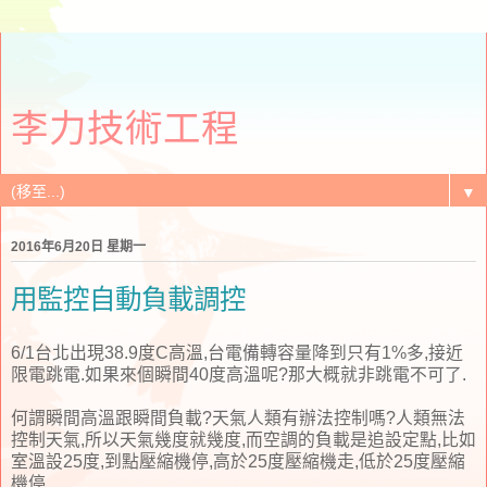
李力技術工程
▼
2016年6月20日 星期一
用監控自動負載調控
6/1台北出現38.9度C高溫,台電備轉容量降到只有1%多,接近
限電跳電.如果來個瞬間40度高溫呢?那大概就非跳電不可了.
何謂瞬間高溫跟瞬間負載?天氣人類有辦法控制嗎?人類無法
控制天氣,所以天氣幾度就幾度,而空調的負載是追設定點,比如
室溫設25度,到點壓縮機停,高於25度壓縮機走,低於25度壓縮
機停.