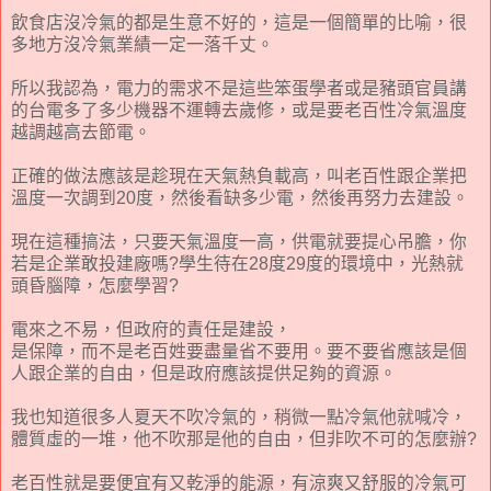
飲食店沒冷氣的都是生意不好的，這是一個簡單的比喻，很
多地方沒冷氣業績一定一落千丈。
所以我認為，電力的需求不是這些笨蛋學者或是豬頭官員講
的台電多了多少機器不運轉去歲修，或是要老百性冷氣溫度
越調越高去節電。
正確的做法應該是趁現在天氣熱負載高，叫老百性跟企業把
溫度一次調到20度，然後看缺多少電，然後再努力去建設。
現在這種搞法，只要天氣溫度一高，供電就要提心吊膽，你
若是企業敢投建廠嗎?學生待在28度29度的環境中，光熱就
頭昏腦障，怎麼學習?
電來之不易，但政府的責任是建設，
是保障，而不是老百姓要盡量省不要用。要不要省應該是個
人跟企業的自由，但是政府應該提供足夠的資源。
我也知道很多人夏天不吹冷氣的，稍微一點冷氣他就喊冷，
體質虛的一堆，他不吹那是他的自由，但非吹不可的怎麼辦?
老百性就是要便宜有又乾淨的能源，有涼爽又舒服的冷氣可